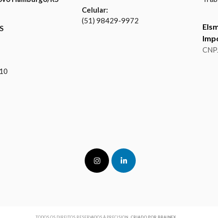
Celular:
(51) 98429-9972
Els
S
Imp
CNPJ
110
TODOS OS DIREITOS RESERVADOS À PRECISION,
CRIADO POR BRAINEX.