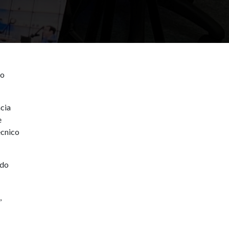
do
cia
e
écnico
ndo
,